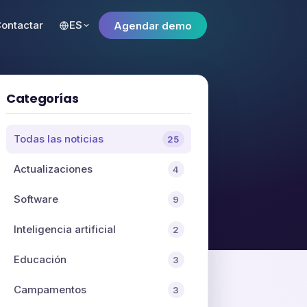
ontactar
ES
Agendar demo
Categorías
Todas las noticias
25
Actualizaciones
4
Software
9
Inteligencia artificial
2
Educación
3
Campamentos
3