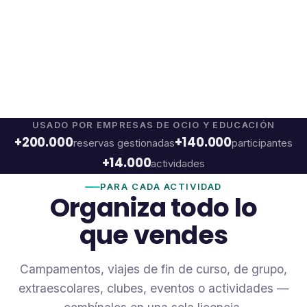
academias
Empieza gratis 30 días
Contrata el programa con 30 días de prueba o
Prueba con datos de
ejemplo →
USADO POR EMPRESAS DE OCIO Y EDUCACIÓN
+200.000
+140.000
reservas gestionadas
participantes
+14.000
actividades
PARA CADA ACTIVIDAD
Organiza todo lo
que vendes
Campamentos, viajes de fin de curso, de grupo,
extraescolares, clubes, eventos o actividades —