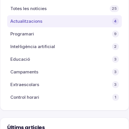
Totes les notícies
25
Actualitzacions
4
Programari
9
Intel·ligència artificial
2
Educació
3
Campaments
3
Extraescolars
3
Control horari
1
Últims articles