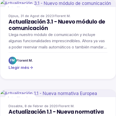
Actualitzacions
Dijous, 31 de Agost de 2023
Florent M.
Actualización 3.1 - Nuevo módulo de
comunicación
Llega nuestro módulo de comunicación y incluye
algunas funcionalidades imprescindibles. Ahora ya vas
a poder reenviar mails automáticos o también mandar
comunicaciones por e-mail y sms, ambas
personalizadas, a un grupo de reservas.
FM
Florent M.
Llegir més
Actualitzacions
Dissabte, 8 de Febrer de 2020
Florent M.
Actualización 1.1 - Nueva normativa