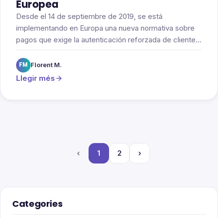
Europea
Desde el 14 de septiembre de 2019, se está
implementando en Europa una nueva normativa sobre
pagos que exige la autenticación reforzada de clientes
(SCA) para muchos de los pagos por Internet
efectuados en el Espacio Económico Europeo (EEE).
FM
Florent M.
Llegir més
‹
1
2
›
Categories