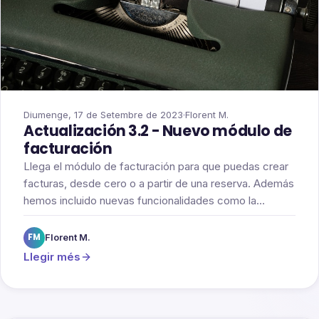
Diumenge, 17 de Setembre de 2023
Florent M.
Actualización 3.2 - Nuevo módulo de
facturación
Llega el módulo de facturación para que puedas crear
facturas, desde cero o a partir de una reserva. Además
hemos incluido nuevas funcionalidades como la
posibilidad de notificar las altas y bajas para
extraescolares y altas para los demás módulos, entre
FM
Florent M.
otras.
Llegir més