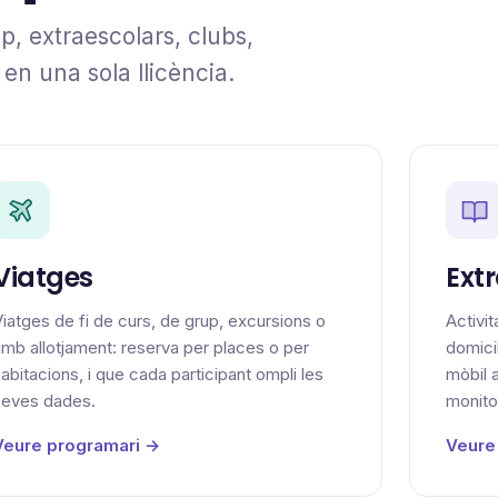
, extraescolars, clubs,
en una sola llicència.
Viatges
Ext
iatges de fi de curs, de grup, excursions o
Activi
mb allotjament: reserva per places o per
domicil
abitacions, i que cada participant ompli les
mòbil a
seves dades.
monito
Veure programari →
Veure