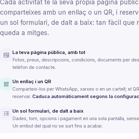
Cada activitat té la seva pròpia pàgina públic
comparteixes amb un enllaç o un QR, i reserv
un sol formulari, de dalt a baix: tan fàcil que
queda a mitges.
La teva pàgina pública, amb tot
Fotos, preus, descripcions, condicions, documents per desc
telèfon de contacte.
Un enllaç i un QR
Comparteix-los per WhatsApp, xarxes o en un cartell; el QR
reservar.
Caduca automàticament segons la configurac
Un sol formulari, de dalt a baix
Dades, torn, opcions i pagament en una sola pantalla, sens
Un embut del qual no se surt fins a acabar.