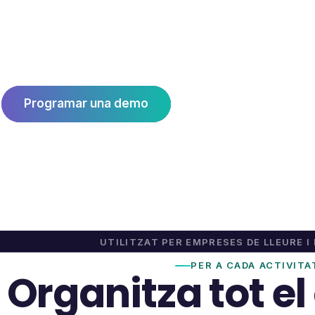
tiquets i control de despeses, fitxatge d'empl
viatges,
signatura electrònica, assistència per QR i re
participants — tot en una plataforma.
clubs,
Programar una demo
Comença gratis 30 
AMPES
Contracta el programa amb 30 dies de prova o
Prova amb dades d'ex
i
acadèmies
UTILITZAT PER EMPRESES DE LLEURE I
PER A CADA ACTIVITA
Organitza tot el