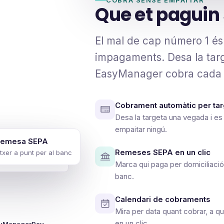
Que et paguin 
El mal de cap número 1 és
impagaments. Desa la targ
EasyManager cobra cada v
Cobrament automàtic per ta
Desa la targeta una vegada i es
empaitar ningú.
emesa SEPA
Remeses SEPA en un clic
itxer a punt per al banc
Marca qui paga per domiciliació 
banc.
Calendari de cobraments
Mira per data quant cobrar, a q
en un clic.