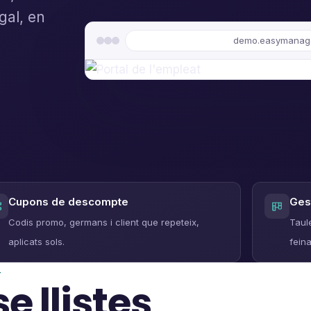
gal, en
demo.easymanage
Cupons de descompte
Ges
Codis promo, germans i client que repeteix,
Taul
aplicats sols.
feina
T
e llistes