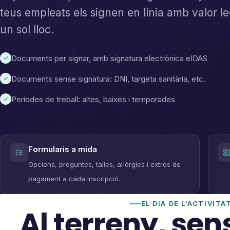
teus empleats els signen en línia amb valor le
un sol lloc.
Documents per signar, amb signatura electrònica eIDAS
✓
Documents sense signatura: DNI, targeta sanitària, etc.
✓
Períodes de treball: altes, baixes i temporades
✓
Formularis a mida
Opcions, preguntes, talles, al·lèrgies i extres de
pagament a cada inscripció.
EL DIA DE L'ACTIVITA
Al terreny, sens