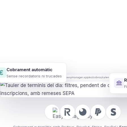
Cobrament automàtic
Sense recordatoris ni trucades
demo.easymanager.app/es/cobros/calendario
R
F