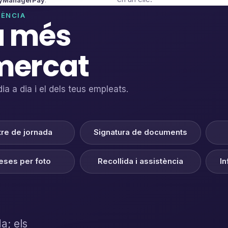
yManagerPay
.
CÈNCIA
a més
mercat
ia a dia i el dels teus empleats.
tre de jornada
Signatura de documents
ses per foto
Recollida i assistència
In
a; els