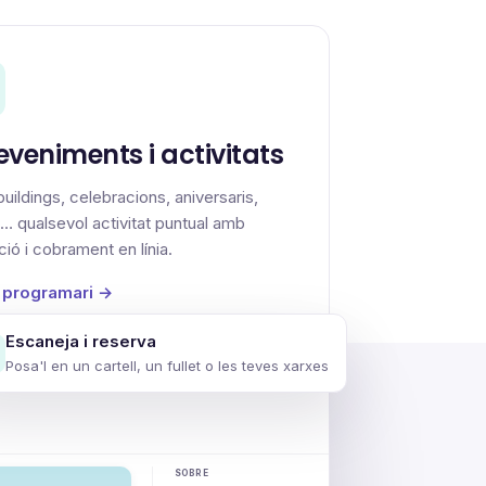
eveniments i activitats
uildings, celebracions, aniversaris,
… qualsevol activitat puntual amb
ció i cobrament en línia.
 programari →
Escaneja i reserva
asymanager.app/extraescolares
Posa'l en un cartell, un fullet o les teves xarxes
SOBRE