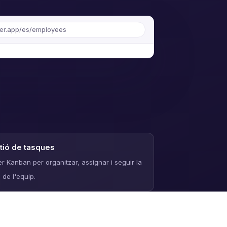
r.app/es/employees
tió de tasques
er Kanban per organitzar, assignar i seguir la
 de l'equip.