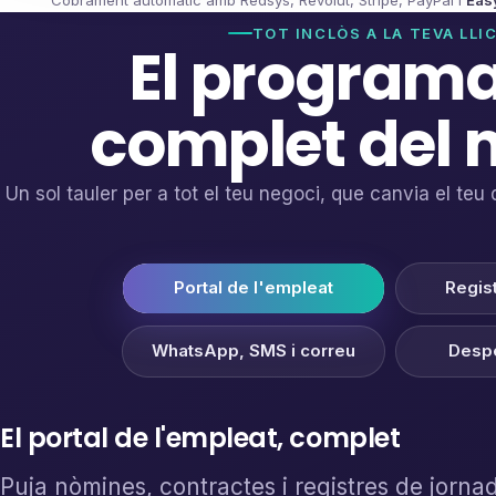
Cobrament automàtic amb Redsys, Revolut, Stripe, PayPal i
Eas
TOT INCLÒS A LA TEVA LLI
El program
complet del 
Un sol tauler per a tot el teu negoci, que canvia el teu d
Portal de l'empleat
Regis
WhatsApp, SMS i correu
Despe
El portal de l'empleat, complet
Puja nòmines, contractes i registres de jornad