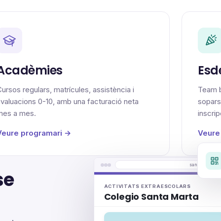
Acadèmies
Esd
ursos regulars, matrícules, assistència i
Team b
avaluacions 0-10, amb una facturació neta
sopars
mes a mes.
inscrip
Veure programari →
Veure
santa-marta.e
se
ACTIVITATS EXTRAESCOLARS
Colegio Santa Marta