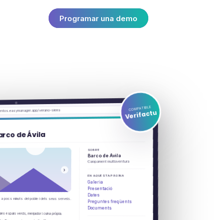
te
CA
Programar una demo
COMPATIBLE
ntos.easymanager.app/verano-sierra
Verifactu
rco de Ávila
SOBRE
Barco de Ávila
Campament multiaventura
›
EN AQUESTA PÀGINA
Galeria
Presentació
Dates
a, a pocs minuts del poble i dels seus serveis.
Preguntes freqüents
Documents
rans espais verds, menjador i cuina pròpia.