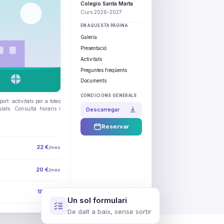
Colegio Santa Marta
Curs 2026-2027
EN AQUESTA PÀGINA
Galeria
Presentació
Activitats
Preguntes freqüents
Documents
CONDICIONS GENERALS
rt: activitats per a totes
lats. Consulta horaris i
Descarregar
Reservar
22 €
/mes
20 €
/mes
18 €
/mes
Un sol formulari
De dalt a baix, sense sortir