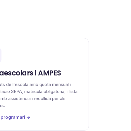
raescolars i AMPES
tats de l'escola amb quota mensual i
iació SEPA, matrícula obligatòria, i llista
mb assistència i recollida per als
rs.
 programari →