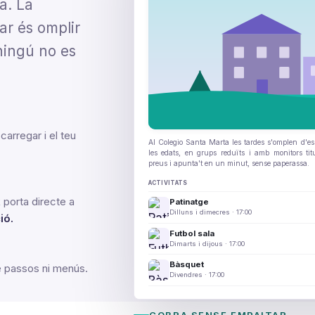
a. La
ar és omplir
 ningú no es
arregar i el teu
Al Colegio Santa Marta les tardes s'omplen d'espo
les edats, en grups reduïts i amb monitors titu
preus i apunta't en un minut, sense paperassa.
ACTIVITATS
 porta directe a
Patinatge
Dilluns i dimecres · 17:00
ió.
Futbol sala
Dimarts i dijous · 17:00
Bàsquet
e passos ni menús.
Divendres · 17:00
COBRA SENSE EMPAITAR