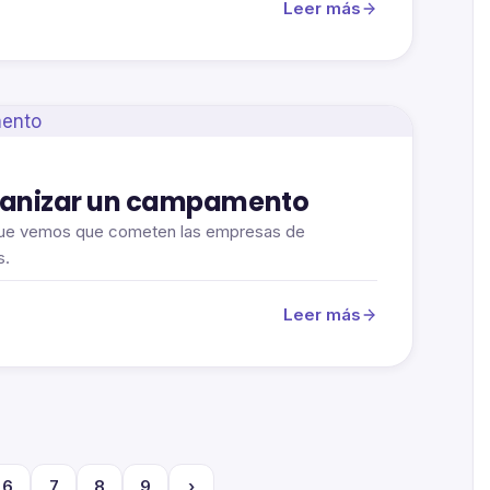
Leer más
rganizar un campamento
 que vemos que cometen las empresas de
s.
Leer más
6
7
8
9
›