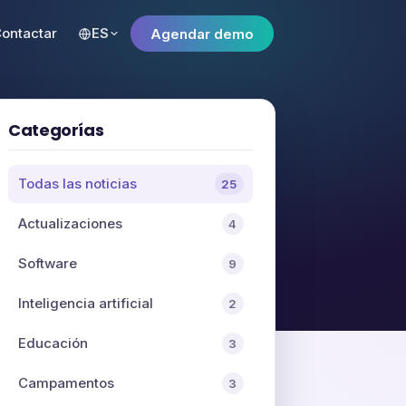
ontactar
ES
Agendar demo
Categorías
Todas las noticias
25
Actualizaciones
4
Software
9
Inteligencia artificial
2
Educación
3
Campamentos
3