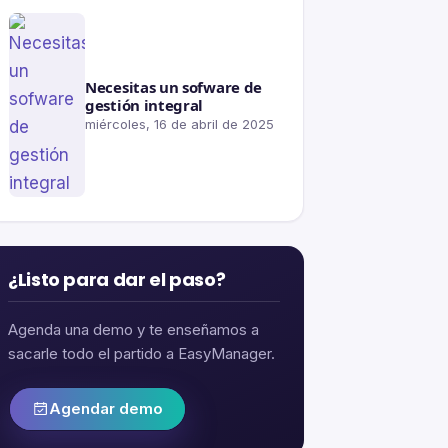
Necesitas un sofware de
gestión integral
miércoles, 16 de abril de 2025
¿Listo para dar el paso?
Agenda una demo y te enseñamos a
sacarle todo el partido a EasyManager.
Agendar demo