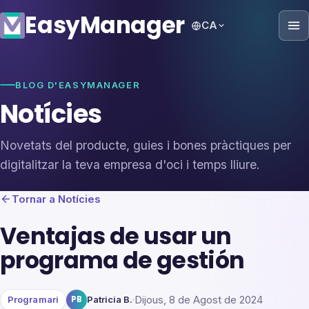
Easy
Manager
CA
BLOG D'EASYMANAGER
Notícies
Novetats del producte, guies i bones pràctiques per
digitalitzar la teva empresa d'oci i temps lliure.
Tornar a Notícies
Ventajas de usar un
programa de gestión
Dijous, 8 de Agost de 2024
Programari
PB
Patricia B.