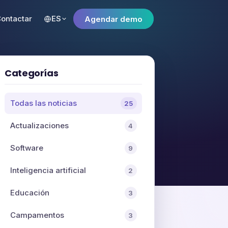
ontactar
ES
Agendar demo
Categorías
Todas las noticias
25
Actualizaciones
4
Software
9
Inteligencia artificial
2
Educación
3
Campamentos
3