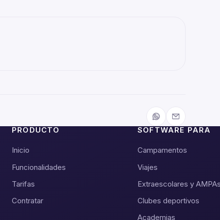
PRODUCTO
SOFTWARE PARA
Inicio
Campamentos
Funcionalidades
Viajes
Tarifas
Extraescolares y AMPA
Contratar
Clubes deportivos
Academias