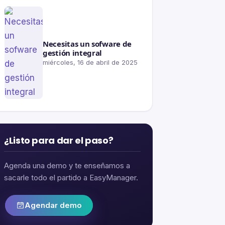
Necesitas un sofware de
gestión integral
miércoles, 16 de abril de 2025
¿Listo para dar el paso?
Agenda una demo y te enseñamos a
sacarle todo el partido a EasyManager.
Agendar demo