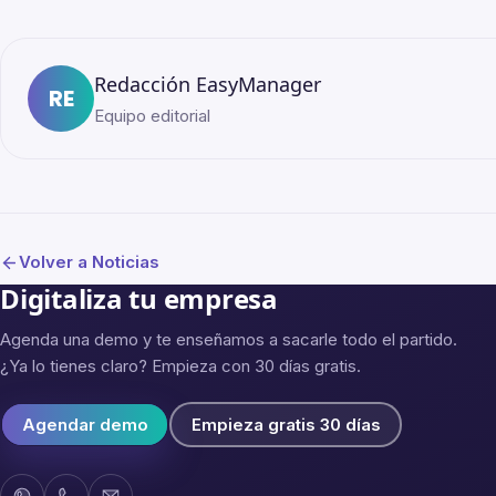
Redacción EasyManager
RE
Equipo editorial
Volver a Noticias
Digitaliza tu empresa
Agenda una demo y te enseñamos a sacarle todo el partido.
¿Ya lo tienes claro? Empieza con 30 días gratis.
Agendar demo
Empieza gratis 30 días